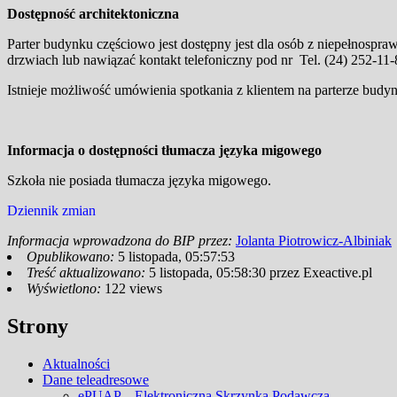
Dostępność architektoniczna
Parter budynku częściowo jest dostępny jest dla osób z niepełnospr
drzwiach lub nawiązać kontakt telefoniczny pod nr Tel. (24) 252-1
Istnieje możliwość umówienia spotkania z klientem na parterze bud
Informacja o dostępności tłumacza języka migowego
Szkoła nie posiada tłumacza języka migowego.
Dziennik zmian
Informacja wprowadzona do BIP przez:
Jolanta Piotrowicz-Albiniak
Opublikowano:
5 listopada, 05:57:53
Treść aktualizowano:
5 listopada, 05:58:30
przez
Exeactive.pl
Wyświetlono:
122 views
Strony
Aktualności
Dane teleadresowe
ePUAP – Elektroniczna Skrzynka Podawcza