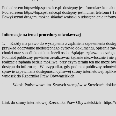
Pod adresem https://bip.spstrzelce.pl dostępny jest formularz konta
Pod adresem https://bip.spstrzelce.pl dostępny jest numer telefonu ( 
Powyższymi drogami można składać wnioski o udostępnienie informac
Informacje na temat procedury odwoławczej
1. Każdy ma prawo do wystąpienia z żądaniem zapewnienia dostępnoś
przykład odczytanie niedostępnego cyfrowo dokumentu, opisania zawar
chodzi oraz sposób kontaktu. Jeżeli osoba żądająca zgłasza potrzebę o
Podmiot publiczny powinien zrealizować żądanie niezwłocznie i nie pó
realizacja żądania będzie możliwa, przy czym termin ten nie może by
dostępu do informacji. W przypadku, gdy podmiot publiczny odmówi 
sprawie zapewniana dostępności cyfrowej strony internetowej, aplika
wniosek do Rzecznika Praw Obywatelskich.
1. Szkoła Podstawowa im. Szarych szeregów w Strzelcach dokłada w
Link do strony internetowej Rzecznika Praw Obywatelskich https://