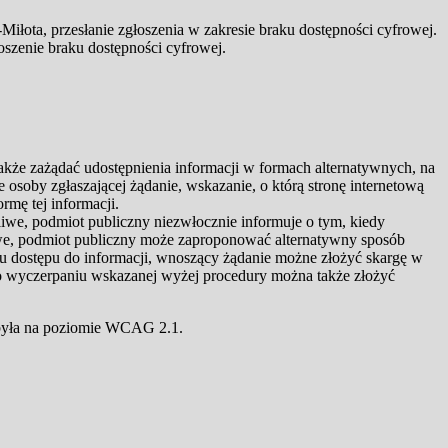
Miłota, przesłanie zgłoszenia w zakresie braku dostępności cyfrowej.
łoszenie braku dostępności cyfrowej.
kże zażądać udostępnienia informacji w formach alternatywnych, na
osoby zgłaszającej żądanie, wskazanie, o którą stronę internetową
rmę tej informacji.
żliwe, podmiot publiczny niezwłocznie informuje o tym, kiedy
żliwe, podmiot publiczny może zaproponować alternatywny sposób
bu dostępu do informacji, wnoszący żądanie możne złożyć skargę w
. Po wyczerpaniu wskazanej wyżej procedury można także złożyć
 była na poziomie WCAG 2.1.