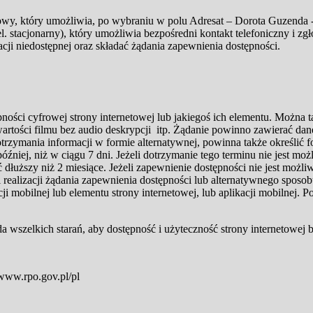
ktowy, który umożliwia, po wybraniu w polu Adresat – Dorota Guzenda -
Tel. stacjonarny), który umożliwia bezpośredni kontakt telefoniczny i zg
ji niedostępnej oraz składać żądania zapewnienia dostępności.
ci cyfrowej strony internetowej lub jakiegoś ich elementu. Można ta
tości filmu bez audio deskrypcji itp. Żądanie powinno zawierać dane 
trzymania informacji w formie alternatywnej, powinna także określić fo
źniej, niż w ciągu 7 dni. Jeżeli dotrzymanie tego terminu nie jest mo
ć dłuższy niż 2 miesiące. Jeżeli zapewnienie dostępności nie jest mo
realizacji żądania zapewnienia dostępności lub alternatywnego sposo
cji mobilnej lub elementu strony internetowej, lub aplikacji mobilnej
szelkich starań, aby dostępność i użyteczność strony internetowej
www.rpo.gov.pl/pl