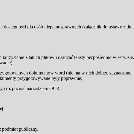
e dostępności dla osób niepełnosprawnych (załącznik do ustawy z dnia 4
m korzystanie z takich plików i osadzać teksty bezpośrednio w serwisi
wanie);
przygotowanych dokumentów word (nie ma w nich dobrze zaznaczonej l
dokumenty przygotowywane były poprawnie;
mogą rozpoznać narzędziem OCR.
wej
 podmiot publiczny.