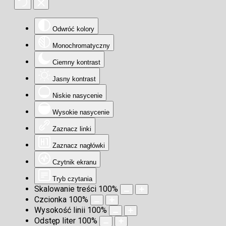
Odwróć kolory
Monochromatyczny
Ciemny kontrast
Jasny kontrast
Niskie nasycenie
Wysokie nasycenie
Zaznacz linki
Zaznacz nagłówki
Czytnik ekranu
Tryb czytania
Skalowanie treści
100
%
Czcionka
100
%
Wysokość linii
100
%
Odstęp liter
100
%