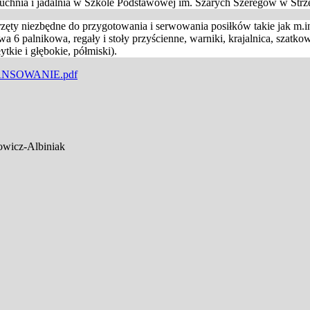
uchnia i jadalnia w Szkole Podstawowej im. Szarych Szeregów w Strz
ęty niezbędne do przygotowania i serwowania posiłków takie jak m.
6 palnikowa, regały i stoły przyścienne, warniki, krajalnica, szatkow
ytkie i głębokie, półmiski).
NANSOWANIE.pdf
rowicz-Albiniak