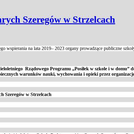
arych Szeregów w Strzelcach
go wspierania na lata 2019– 2023 organy prowadzące publiczne szko
eloletniego Rządowego Programu „Posiłek w szkole i w domu” do
ecznych warunków nauki, wychowania i opieki przez organizację 
ych Szeregów w Strzelcach