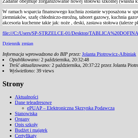
Zadanie obejmuje zorganizowanie nowej stołówki szkolnej (własna k
W ramach wsparcia finansowego kuchnia zostanie wyposażona w sprz
ziemniaków, szafę chłodniczo-mroźną, taboret gazowy, kuchnia gazowa 
akcesoria kuchenne takie jak: noże , deski, zastawa stołowa (talerze pł
file:///C:/Users/SP-STRZELCE-01/Desktop/TABLICA%20DOFI
Dziennik zmian
Informacja wprowadzona do BIP przez:
Jolanta Piotrowicz-Albiniak
Opublikowano:
2 października, 20:32:48
Treść aktualizowano:
2 października, 20:37:22
przez
Jolanta Piot
Wyświetlono:
39 views
Strony
Aktualności
Dane teleadresowe
ePUAP – Elektroniczna Skrzynka Podawcza
Stanowiska
Organy
Opis szkoły
Budżet i majątek
Certyfikaty