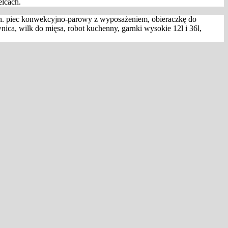
elcach.
in. piec konwekcyjno-parowy z wyposażeniem, obieraczkę do
nica, wilk do mięsa, robot kuchenny, garnki wysokie 12l i 36l,